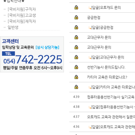
★입학안내★
[답글]오토캐드 문의
[국비지원]구직자
[국비지원]고교생
궁금한점
[국비지원]재직자
일반생
[답글]궁금한점
교대근무자 문의
교대근무자 문의
[답글]교대근무자 문의
선반기능사 문의드립니다.
카티아 교육은 따로없나요?
[답글]카티아 교육은 따로없나
컴퓨터응용선반기능사 실기교육
439
[답글]컴퓨터응용선반기능사 
438
오토캐드 교육과 관련해서 질문이
437
[답글]오토캐드 교육과 관련해
436