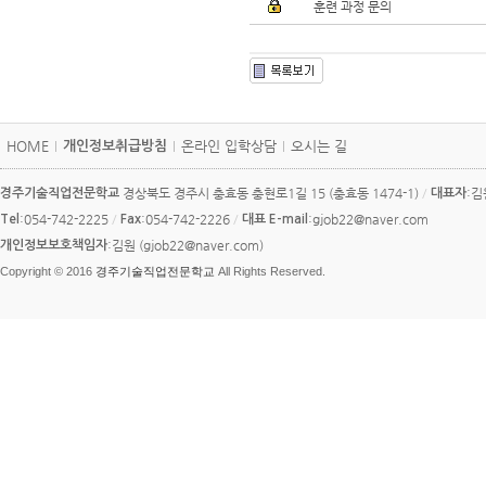
훈련 과정 문의
카
HOME
온라인 입학상담
오시는 길
개인정보취급방침
피
라
경상북도 경주시 충효동 충현로1길 15 (충효동 1474-1)
/
:
경주기술직업전문학교
대표자
이
:054-742-2225
/
:054-742-2226
/
:gjob22@naver.com
Tel
Fax
대표 E-mail
트
:김원 (gjob22@naver.com)
개인정보보호책임자
Copyright © 2016
경주기술직업전문학교
All Rights Reserved.