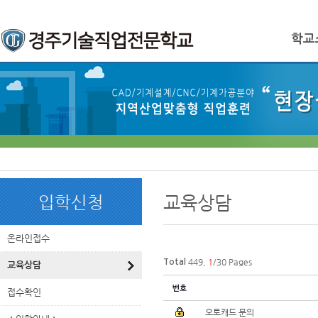
로
중
상
그
앙
위
메
인
내
링
학교
인
바
용
크
메
로
으
뉴
가
로
기
바
로
가
기
본
하
링
본
문
위
크
문
교육상담
입학신청
내
메
용
뉴
온라인접수
449,
1
/30 Pages
Total
교육상담
접수확인
오토캐드 문의